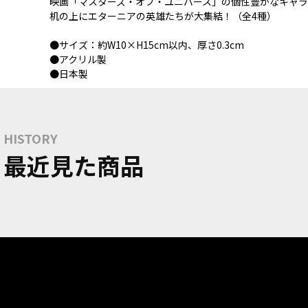
映画「マスターズ・オブ・ユニバース」の個性豊かなキャラ
机の上にエターニアの英雄たちが大集結！（全4種）
●サイズ：約W10×H15cm以内、厚さ0.3cm
●アクリル製
●日本製
HISTORY
最近見た商品