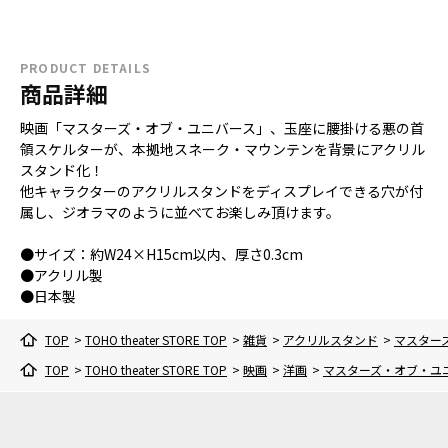
PRODUCT DETAILS
商品詳細
映画「マスターズ・オブ・ユニバース」、玉座に腰掛ける悪の首
領スケルターが、本拠地スネーク・マウンテンを背景にアクリル
スタンド化！
他キャラクターのアクリルスタンドをディスプレイできる穴が付
属し、ジオラマのように並べてお楽しみ頂けます。
●サイズ：約W24×H15cm以内、厚さ0.3cm
●アクリル製
●日本製
TOP
>
TOHO theater STORE TOP
>
雑貨
>
アクリルスタンド
>
マスター
TOP
>
TOHO theater STORE TOP
>
映画
>
洋画
>
マスターズ・オブ・ユ