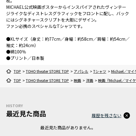
枚。
MICHAEL公式映画ポスターからインスパイアされたヴィンテー
ジライクなディストレスグラフィックをフロントに配し、バック
にはシグネチャースクリプトを大胆にデザイン。
ファン必携のスペシャルなTシャツです。
●XLサイズ（身丈：約77cm／身幅：約58cm／肩幅：約54cm／
袖丈：約24cm）
●綿100％
●プリント／日本製
TOP
>
TOHO theater STORE TOP
>
アパレル
>
Tシャツ
>
Michael／
TOP
>
TOHO theater STORE TOP
>
映画
>
洋画
>
映画『Michael／マイ
HISTORY
最近見た商品
履歴を残さない
最近見た商品がありません。