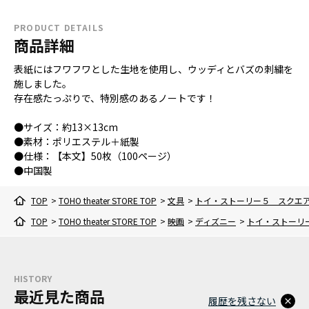
PRODUCT DETAILS
商品詳細
表紙にはフワフワとした生地を使用し、ウッディとバズの刺繍を
施しました。
存在感たっぷりで、特別感のあるノートです！
●サイズ：約13×13cm
●素材：ポリエステル＋紙製
●仕様：【本文】50枚（100ページ）
●中国製
TOP
>
TOHO theater STORE TOP
>
文具
>
トイ・ストーリー５ スクエ
TOP
>
TOHO theater STORE TOP
>
映画
>
ディズニー
>
トイ・ストーリ
HISTORY
最近見た商品
履歴を残さない