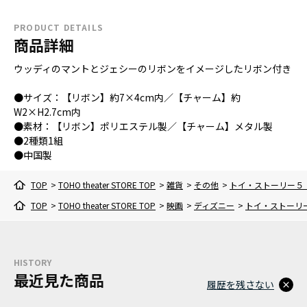
PRODUCT DETAILS
商品詳細
ウッディのマントとジェシーのリボンをイメージしたリボン付き
●サイズ：【リボン】約7×4cm内／【チャーム】約
W2×H2.7cm内
●素材：【リボン】ポリエステル製／【チャーム】メタル製
●2種類1組
●中国製
TOP
>
TOHO theater STORE TOP
>
雑貨
>
その他
>
トイ・ストーリー５
TOP
>
TOHO theater STORE TOP
>
映画
>
ディズニー
>
トイ・ストーリ
HISTORY
最近見た商品
履歴を残さない