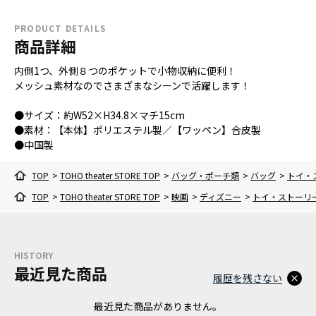
PRODUCT DETAILS
商品詳細
内側1つ、外側８つのポケットで小物収納に便利！
メッシュ素材なのでさまざまなシーンで活躍します！
●サイズ：約W52×H34.8×マチ15cm
●素材：【本体】ポリエステル製／【ワッペン】合皮製
●中国製
TOP
>
TOHO theater STORE TOP
>
バッグ・ポーチ類
>
バッグ
>
トイ・
TOP
>
TOHO theater STORE TOP
>
映画
>
ディズニー
>
トイ・ストーリ
HISTORY
最近見た商品
履歴を残さない
最近見た商品がありません。