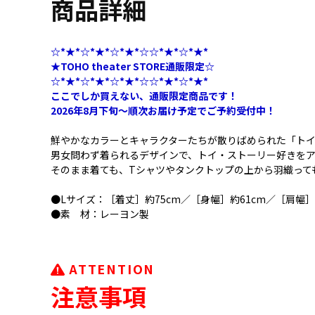
商品詳細
☆*★*☆*★*☆*★*☆☆*★*☆*★*
★TOHO theater STORE通販限定☆
☆*★*☆*★*☆*★*☆☆*★*☆*★*
ここでしか買えない、通販限定商品です！
2026年8月下旬～順次お届け予定でご予約受付中！
鮮やかなカラーとキャラクターたちが散りばめられた「トイ
男女問わず着られるデザインで、トイ・ストーリー好きを
そのまま着ても、Tシャツやタンクトップの上から羽織って
●Lサイズ：［着丈］約75cm／［身幅］約61cm／［肩幅］
●素 材：レーヨン製
ATTENTION
注意事項