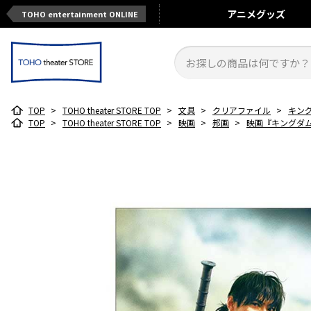
アニメ
グッズ
TOHO entertainment ONLINE
TOP
>
TOHO theater STORE TOP
>
文具
>
クリアファイル
>
キン
TOP
>
TOHO theater STORE TOP
>
映画
>
邦画
>
映画『キングダム