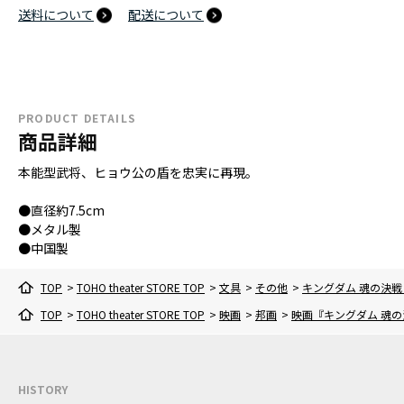
送料について
配送について
PRODUCT DETAILS
商品詳細
本能型武将、ヒョウ公の盾を忠実に再現。
●直径約7.5cm
●メタル製
●中国製
TOP
>
TOHO theater STORE TOP
>
文具
>
その他
>
キングダム 魂の決
TOP
>
TOHO theater STORE TOP
>
映画
>
邦画
>
映画『キングダム 魂の
HISTORY