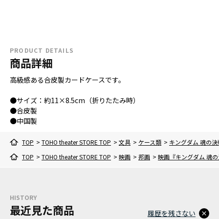
PRODUCT DETAILS
商品詳細
高級感ある合皮製カードケースです。
●サイズ：約11×8.5cm（折りたたみ時）
●合皮製
●中国製
TOP
>
TOHO theater STORE TOP
>
文具
>
ケース類
>
キングダム 魂の
TOP
>
TOHO theater STORE TOP
>
映画
>
邦画
>
映画『キングダム 魂の
HISTORY
最近見た商品
履歴を残さない