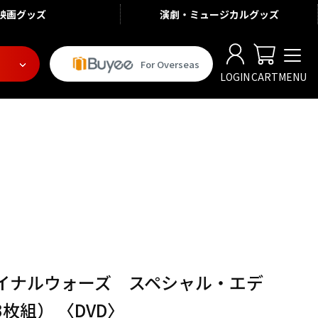
映画
グッズ
演劇・ミュージカル
グッズ
For Overseas
LOGIN
CART
MENU
イナルウォーズ スペシャル・エデ
枚組） 〈DVD〉