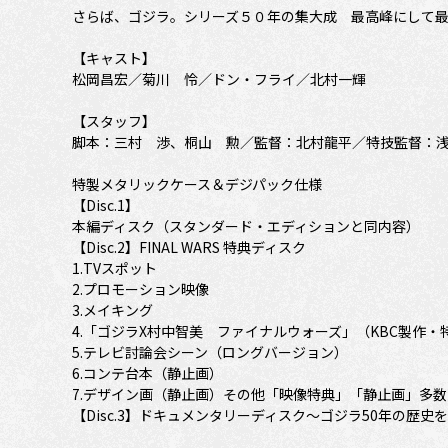
さらば、ゴジラ。シリーズ５０年の集大成 最高峰にして
【キャスト】
松岡昌宏／菊川 怜／ドン・フライ／北村一輝
【スタッフ】
脚本：三村 渉、桐山 勲／監督：北村龍平／特技監督：
特製メタリックケース＆デジパック仕様
【Disc.1】
本編ディスク（スタンダード・エディションと同内容）
【Disc.2】FINAL WARS 特典ディスク
1.TVスポット
2.プロモーション映像
3.メイキング
4.「ゴジラX村中智美 ファイナルウォーズ」（KBC製作
5.テレビ討論会シーン（ロングバージョン）
6.コンテ台本（静止画）
7.デザイン画（静止画）その他「映像特典」「静止画」多
【Disc.3】ドキュメンタリーディスク～ゴジラ50年の歴