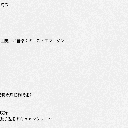
最終作
浅田英一／音楽：キース・エマーソン
・特撮現場訪問特番）
数収録
史を振り返るドキュメンタリー～