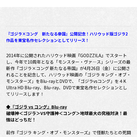
『ゴジラ×コング 新たなる帝国』公開記念！ハリウッド版ゴジラ2
作品を東宝名作セレクションとしてリリース！
2014年に公開されたハリウッド映画『GODZZILA』でスタート
し、今年で10周年となる「モンスター・ヴァ―ス」シリーズの最
新作『ゴジラ×コング 新たなる帝国』が4月26日（金）に公開さ
れることを記念して、ハリウッド映画の「ゴジラ キング・オブ・
モンスターズ」をBlu-rayとDVDで、「ゴジラvsコング」を４K
Ultra HD Blu-ray、Blu-ray、DVDで東宝名作セレクションとし
てリリースします！
◆『ゴジラ vs コング』Blu-ray
破壊神＜ゴジラ＞VS守護神＜コング＞地球最大の究極対決！最
強はどっちだ！
前作『ゴジラ キング・オブ・モンスターズ』で怪獣たちとの死闘