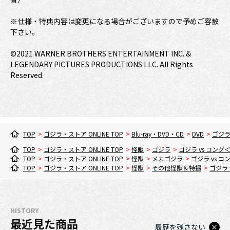
※仕様・特典内容は変更になる場合がございますので予めご容赦
下さい。
©2021 WARNER BROTHERS ENTERTAINMENT INC. &
LEGENDARY PICTURES PRODUCTIONS LLC. All Rights
Reserved.
TOP
>
ゴジラ・ストア ONLINE TOP
>
Blu-ray・DVD・CD
>
DVD
>
ゴジラ
TOP
>
ゴジラ・ストア ONLINE TOP
>
怪獣
>
ゴジラ
>
ゴジラ vs コン
TOP
>
ゴジラ・ストア ONLINE TOP
>
怪獣
>
メカゴジラ
>
ゴジラ vs 
TOP
>
ゴジラ・ストア ONLINE TOP
>
怪獣
>
その他怪獣＆特撮
>
ゴジラ
HISTORY
最近見た商品
履歴を残さない