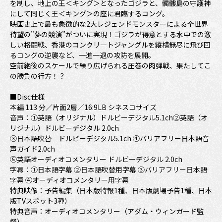
を制し、地上の王＜キング＞となったゴジラと、髑髏島の守護神
にして同じく王＜キング＞の座に君臨するコング。
映画史上で最も象徴的な2大レジェンドモンスターによる全世界
待望の”夢の競演”がついに実現！ゴジラが得意とする水中での激
しい格闘戦、香港のコンクリ―トジャングルを縦横無尽に飛び回
るコングの逆襲など、一進一退の攻防を展開。
空前絶後のスケールで繰り広げられる圧巻の肉弾戦、果たしてこ
の勝負の行方！？
■Disc仕様
本編 113 分／片面2層／16:9LB シネスコサイズ
音声：①英語（オリジナル）ドルビーデジタル5.1ch②英語（オ
リジナル）ドルビーデジタル 2.0ch
③日本語吹替 ドルビーデジタル5.1ch ④バリアフリー日本語音
声ガイド2.0ch
⑤英語オーディオコメンタリー ドルビーデジタル 2.0ch
字幕：①日本語字幕 ②日本語吹替用字幕 ③バリアフリー日本語
字幕 ④オーディオコメンタリー用字幕
特典映像：予告編集（日本版特報1種、日本版劇場予告1種、日本
版TVスポット3種）
特典音声：オーディオコメンタリー（アダム・ウィンガード監
督）