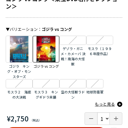
ン＞
▼
バリエーション
：
ゴジラ vs コング
ゲゾラ・ガニ
モスラ（１９９
メ・カメーバ 決
６年度作品）
戦！南海の大怪
獣
ゴジラ キン
ゴジラ vs コング
グ・オブ・モン
スターズ
モスラ２ 海底
モスラ３ キン
空の大怪獣ラド
地球防衛軍
の大決戦
グギドラ来襲
ン
もっと見る
¥2,750