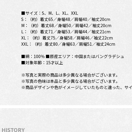
■サイズ：S、M、L、XL、XXL
S：（約）着丈65／身幅48／肩幅40／袖丈20cｍ
M：（約）着丈68／身幅50／肩幅42／袖丈20cm
L：（約）着丈71／身幅53／肩幅44／袖丈21cm
XL：（約）着丈75／身幅58／肩幅46／袖丈22cm
XXL：（約）着丈80／身幅63／肩幅51／袖丈24cm
■綿：100％ ■原産エリア：中国またはバングラデシュ
■対象年齢：15才以上
※写真と実際の商品は多少異なる場合がございます。
※写真の色味は本品と多少異なる場合がございます。
※商品デザインや色がイメージしていたものと違った、サ
HISTORY