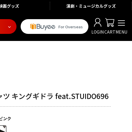
映画
グッズ
演劇・ミュージカル
グッズ
For Overseas
LOGIN
CART
MENU
ツ キングギドラ feat.STUIDO696
ピンク