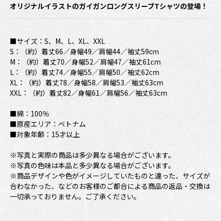
オリジナルイラストのガイガンロングスリーブTシャツの登場！
■サイズ：S、M、L、XL、XXL
S：（約）着丈66／身幅49／肩幅44／袖丈59cｍ
M：（約）着丈70／身幅52／肩幅47／袖丈61cm
L：（約）着丈74／身幅55／肩幅50／袖丈62cm
XL：（約）着丈78／身幅58／肩幅53／袖丈63cm
XXL：（約）着丈82／身幅61／肩幅56／袖丈63cm
■綿：100％
■原産エリア：ベトナム
■対象年齢：15才以上
※写真と実際の商品は多少異なる場合がございます。
※写真の色味は本品と多少異なる場合がございます。
※商品デザインや色がイメージしていたものと違った、サイズが
合わなかった、などのお客様のご都合による商品の返品・交換は
一切承っておりません。ご了承ください。