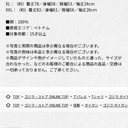
XL：（約）着丈78／身幅58／肩幅53／袖丈24cm
XXL：（約）着丈82／身幅61／肩幅56／袖丈26cm
■綿：100％
■原産エリア：ベトナム
■対象年齢：15才以上
※写真と実際の商品は多少異なる場合がございます。
※写真の色味は本品と多少異なる場合がございます。
※商品デザインや色がイメージしていたものと違った、サイズが
合わなかった、などのお客様のご都合による商品の返品・交換は
一切承っておりません。ご了承ください。
TOP
>
ゴジラ・ストア ONLINE TOP
>
アパレル
>
Tシャツ
>
ゴジラ ガイ
TOP
>
ゴジラ・ストア ONLINE TOP
>
怪獣
>
ガイガン
>
ゴジラ ガイガン