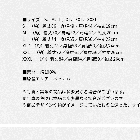
■サイズ：S、M、L、XL、XXL、XXXL
S：（約）着丈66／身幅49／肩幅44／袖丈19cm
M：（約）着丈70／身幅52／肩幅47／袖丈20cm
L：（約）着丈74／身幅55／肩幅50／袖丈22cm
XL：（約）着丈78／身幅58／肩幅53／袖丈24cm
XXL：（約）着丈82／身幅61／肩幅56／袖丈26cm
XXXL：（約）着丈84／身幅64／肩幅59／袖丈26cm
■素材：綿100%
■原産エリア：ベトナム
※写真と実際の商品は多少異なる場合がございます。
※写真の色味は本品と多少異なる場合がございます。
※商品デザインや色がイメージしていたものと違った、サ