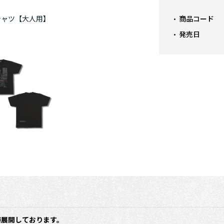
商品コード
シャツ【大人用】
発売日
時展開しております。