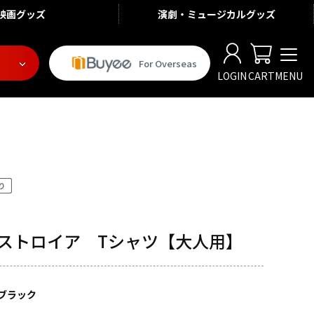
映画
グッズ
演劇・ミュージカル
グッズ
For Overseas
LOGIN
CART
MENU
デストロイア Tシャツ【大人用】
ブラック