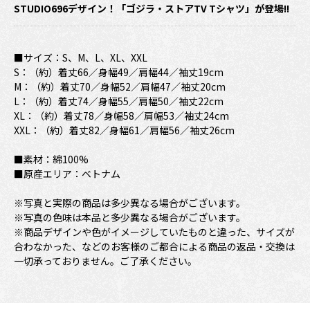
STUDIO696デザイン！「ゴジラ・ストアTV Tシャツ」が登場!!
■サイズ：S、M、L、XL、XXL
S：（約）着丈66／身幅49／肩幅44／袖丈19cm
M：（約）着丈70／身幅52／肩幅47／袖丈20cm
L：（約）着丈74／身幅55／肩幅50／袖丈22cm
XL：（約）着丈78／身幅58／肩幅53／袖丈24cm
XXL：（約）着丈82／身幅61／肩幅56／袖丈26cm
■素材：綿100%
■原産エリア：ベトナム
※写真と実際の商品は多少異なる場合がございます。
※写真の色味は本品と多少異なる場合がございます。
※商品デザインや色がイメージしていたものと違った、サイズが
合わなかった、などのお客様のご都合による商品の返品・交換は
一切承っておりません。ご了承ください。