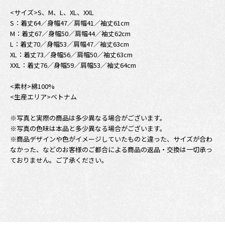
<サイズ>S、M、L、XL、XXL
S：着丈64／身幅47／肩幅41／袖丈61cm
M：着丈67／身幅50／肩幅44／袖丈62cm
L：着丈70／身幅53／肩幅47／袖丈63cm
XL：着丈73／身幅56／肩幅50／袖丈63cm
XXL：着丈76／身幅59／肩幅53／袖丈64cm
<素材>綿100%
<生産エリア>ベトナム
※写真と実際の商品は多少異なる場合がございます。
※写真の色味は本品と多少異なる場合がございます。
※商品デザインや色がイメージしていたものと違った、サイズが合わ
なかった、などのお客様のご都合による商品の返品・交換は一切承っ
ておりません。ご了承ください。