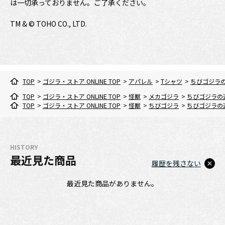
は一切承っておりません。ご了承ください。
TM & © TOHO CO., LTD.
TOP
>
ゴジラ・ストア ONLINE TOP
>
アパレル
>
Tシャツ
>
ちびゴジラ
TOP
>
ゴジラ・ストア ONLINE TOP
>
怪獣
>
メカゴジラ
>
ちびゴジラの
TOP
>
ゴジラ・ストア ONLINE TOP
>
怪獣
>
ちびゴジラ
>
ちびゴジラの
HISTORY
最近見た商品
履歴を残さない
最近見た商品がありません。