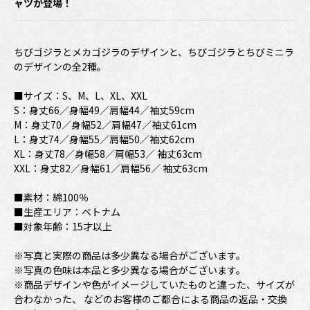
ャツが登場！
ちびゴジラとメカゴジラのデザインと、ちびゴジラとちびミニラ
のデザインの全2種。
■サイズ：S、M、L、XL、XXL
S：身丈66／身幅49／肩幅44／袖丈59cm
M：身丈70／身幅52／肩幅47／袖丈61cm
L：身丈74／身幅55／肩幅50／袖丈62cm
XL：身丈78／身幅58／肩幅53／ 袖丈63cm
XXL：身丈82／身幅61／肩幅56／ 袖丈63cm
■素材：綿100％
■生産エリア：ベトナム
■対象年齢：15才以上
※写真と実際の商品は多少異なる場合がございます。
※写真の色味は本品と多少異なる場合がございます。
※商品デザインや色がイメージしていたものと違った、サイズが
合わなかった、 などのお客様のご都合による商品の返品・交換