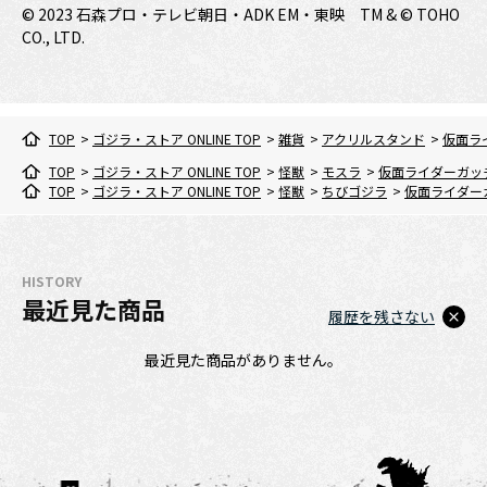
© 2023 石森プロ・テレビ朝日・ADK EM・東映 TM & © TOHO
CO., LTD.
TOP
>
ゴジラ・ストア ONLINE TOP
>
雑貨
>
アクリルスタンド
>
仮面ラ
TOP
>
ゴジラ・ストア ONLINE TOP
>
怪獣
>
モスラ
>
仮面ライダーガッ
TOP
>
ゴジラ・ストア ONLINE TOP
>
怪獣
>
ちびゴジラ
>
仮面ライダー
HISTORY
最近見た商品
履歴を残さない
最近見た商品がありません。