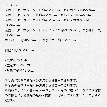
<サイズ>
仮面ライダーガッチャード約46×73mm、 ちびゴジラ約45×62mm
仮面ライダーマジェード約42×71mm、 ちびモスラ約54×64mm
仮面ライダーヴァルバラド約40×64mm、 ちびメカゴジラ約
54×64mm
仮面ライダーガッチャードデイブレイク約53×68mm、 ちびギドラ約
53×67mm
ホッパー１約58×72mm、 ちびミニラ約50×61mm
台座：約100×45mm
<素材>アクリル
<生産エリア>日本
<対象年齢>15才以上
※写真と実際の商品は多少異なる場合がございます。
※写真の色味は本品と多少異なる場合がございます。
※商品デザインや色がイメージしていたものと違った、などのお客様
のご都合による商品の返品・交換は一切承っておりません。ご了承く
ださい。