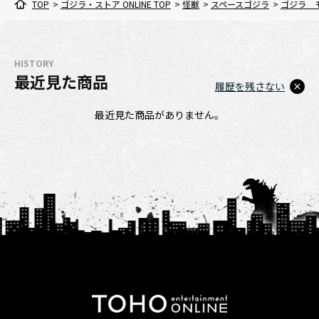
TOP
>
ゴジラ・ストア ONLINE TOP
>
怪獣
>
スペースゴジラ
>
ゴジラ 
HISTORY
最近見た商品
履歴を残さない
最近見た商品がありません。