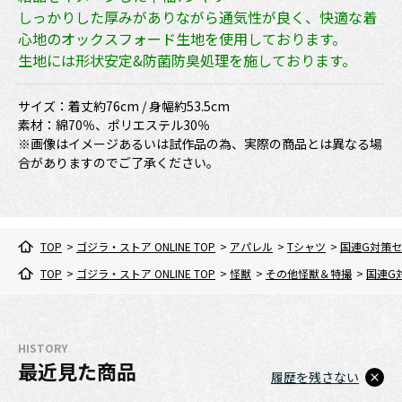
しっかりした厚みがありながら通気性が良く、快適な着
心地のオックスフォード生地を使用しております。
生地には形状安定&防菌防臭処理を施しております。
サイズ：着丈約76cm / 身幅約53.5cm
素材：綿70％、ポリエステル30％
※画像はイメージあるいは試作品の為、実際の商品とは異なる場
合がありますのでご了承ください。
TOP
>
ゴジラ・ストア ONLINE TOP
>
アパレル
>
Tシャツ
>
国連G対策セ
TOP
>
ゴジラ・ストア ONLINE TOP
>
怪獣
>
その他怪獣＆特撮
>
国連G
HISTORY
最近見た商品
履歴を残さない