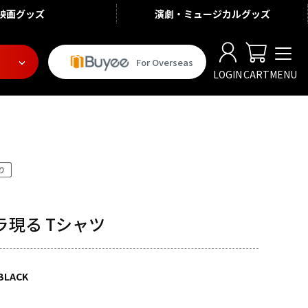
映画
グッズ
演劇・ミュージカル
グッズ
For Overseas
LOGIN
CART
MENU
ラ現る Tシャツ
BLACK