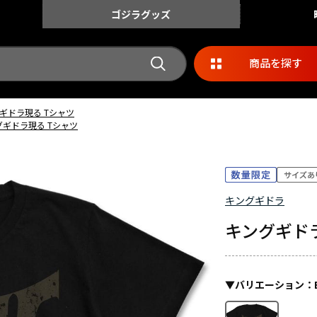
ゴジラ
グッズ
商品を探す
ギドラ現る Tシャツ
グギドラ現る Tシャツ
キングギドラ
キングギド
▼
バリエーション
：