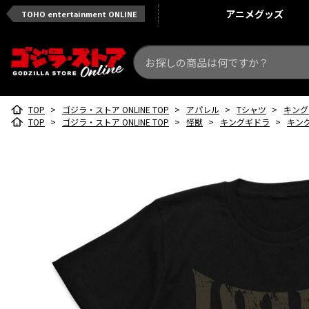
アニメ
グッズ
TOHO entertainment ONLINE
TOP
>
ゴジラ・ストア ONLINE TOP
>
アパレル
>
Tシャツ
>
キング
TOP
>
ゴジラ・ストア ONLINE TOP
>
怪獣
>
キングギドラ
>
キン