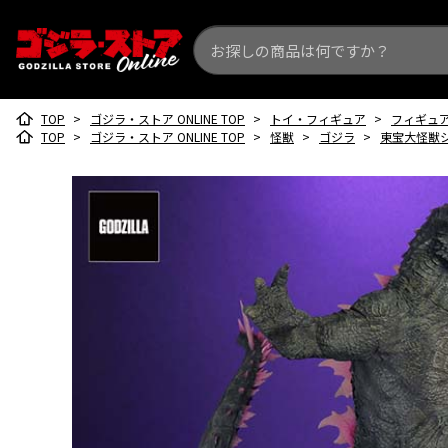
TOP
>
ゴジラ・ストア ONLINE TOP
>
トイ・フィギュア
>
フィギュ
TOP
>
ゴジラ・ストア ONLINE TOP
>
怪獣
>
ゴジラ
>
東宝大怪獣シリー