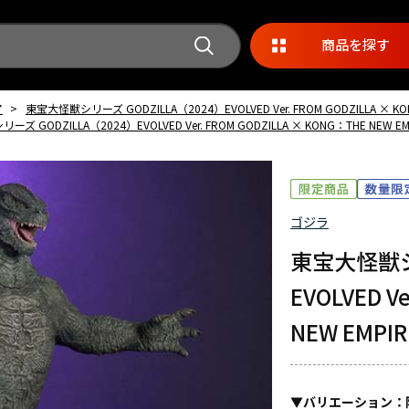
商品を探す
ア
>
東宝大怪獣シリーズ GODZILLA（2024）EVOLVED Ver. FROM GODZILLA ×
ズ GODZILLA（2024）EVOLVED Ver. FROM GODZILLA × KONG：THE NEW
ゴジラ
東宝大怪獣シリ
EVOLVED V
NEW EMP
▼
バリエーション
：