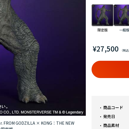
限定版
一般
¥27,500
商品コード
発売日
 FROM GODZILLA × KONG：THE NEW
東宝大怪獣シリーズ GO
商品素材