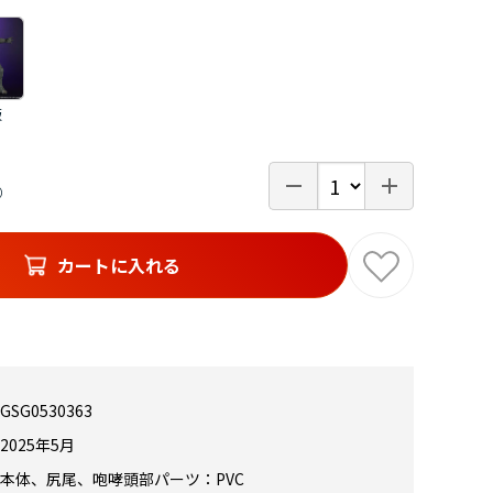
版
カートに入れる
GSG0530363
2025年5月
DZILLA（2024）EVOLVED Ver. FROM GODZILLA × KONG：THE
本体、尻尾、咆哮頭部パーツ：PVC