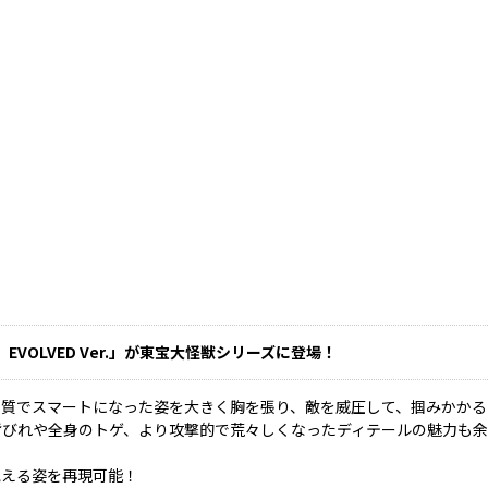
）EVOLVED Ver.」が東宝大怪獣シリーズに登場！
肉質でスマートになった姿を大きく胸を張り、敵を威圧して、掴みかかる
背びれや全身のトゲ、より攻撃的で荒々しくなったディテールの魅力も
咆える姿を再現可能！