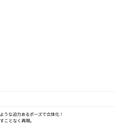
ような迫力あるポーズで立体化！
余すことなく再現。