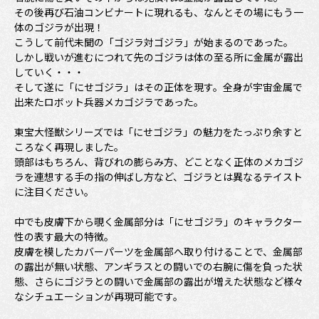
その後再び石油コンビナートに現れるも、なんとその場にもう一
体のゴジラが出現！
こうして前代未聞の「ゴジラ対ゴジラ」が始まるのであった。
しかし戦いが進むにつれて先のゴジラは体の至る所に金属が露出
していく・・・
そして遂に「にせゴジラ」はその正体を現す。全身が宇宙金属で
出来たロボット兵器メカゴジラであった。
東宝大怪獣シリーズでは「にせゴジラ」の魅力をたっぷり余すと
ころなく再現しました。
頭部はもちろん、背びれの膨らみ方、どことなく正体のメカゴジ
ラを連想する手の指の伸ばし方など、ゴジラとは異なるテイスト
に注目ください。
中でも皮膚下から覗く金属部分は「にせゴジラ」のキャラクター
性の表す最大の特徴。
皮膚を模したカバーパーツを金属部へ取り付けることで、金属部
の露出が無い状態、アンギラスとの闘いでの右腕に傷を負った状
態、さらにゴジラとの闘いで金属部の露出が増えた状態など様々
なシチュエーションが再現可能です。