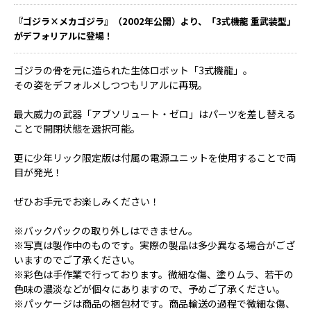
『ゴジラ×メカゴジラ』（2002年公開）より、「3式機龍 重武装型」
がデフォリアルに登場！
ゴジラの骨を元に造られた生体ロボット「3式機龍」。
その姿をデフォルメしつつもリアルに再現。
最大威力の武器「アブソリュート・ゼロ」はパーツを差し替える
ことで開閉状態を選択可能。
更に少年リック限定版は付属の電源ユニットを使用することで両
目が発光！
ぜひお手元でお楽しみください！
※バックパックの取り外しはできません。
※写真は製作中のものです。実際の製品は多少異なる場合がござ
いますのでご了承ください。
※彩色は手作業で行っております。微細な傷、塗りムラ、若干の
色味の濃淡などが個々にありますので、予めご了承ください。
※パッケージは商品の梱包材です。商品輸送の過程で微細な傷、