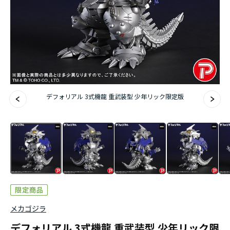
デフォリアル 3式機龍 重武装型 少年リック限定版
メカゴジラ
デフォリアル 3式機龍 重武装型 少年リック限