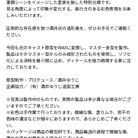
激闘シーンをイメージした塗装を施した特別仕様です。
見る角度によって印象が変化する、奥行きのある彩色表現をお楽
しみいただけます。
圧倒的な存在感を放つ酒井氏の造形美を、ぜひお手元でご堪能く
ださい。
今回も氏のキャスト原型をWAXに変換し、マスター金型を製作。
製品はそのマスター型からのみ成形されたものを使用し、ソフビ
化による消耗を最小限に止め、ディテールを極力再現する事に注
力しております。
原型制作・プロデュース／酒井ゆうじ
企画協力／（有）酒井ゆうじ造型工房
※写真は製作中のものです。実際の製品は多少異なる場合がござ
いますのでご了承ください。
※彩色は手作業で行っております。微細な傷、塗りムラ、若干の
色味の濃淡などが個々にありますので、あらかじめご了承くださ
い。
※パッケージは商品の梱包材です。商品輸送の過程で微細な傷、