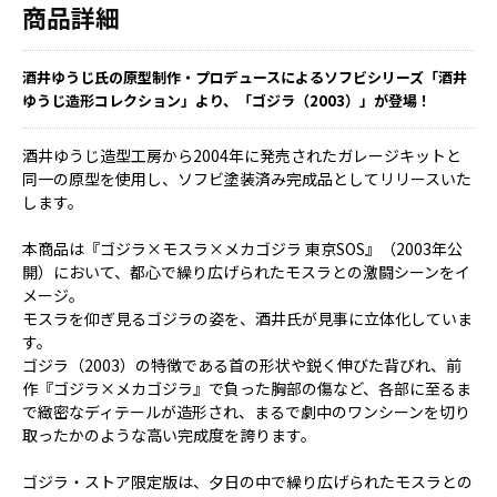
商品詳細
酒井ゆうじ氏の原型制作・プロデュースによるソフビシリーズ「酒井
ゆうじ造形コレクション」より、「ゴジラ（2003）」が登場！
酒井ゆうじ造型工房から2004年に発売されたガレージキットと
同一の原型を使用し、ソフビ塗装済み完成品としてリリースいた
します。
本商品は『ゴジラ×モスラ×メカゴジラ 東京SOS』（2003年公
開）において、都心で繰り広げられたモスラとの激闘シーンをイ
メージ。
モスラを仰ぎ見るゴジラの姿を、酒井氏が見事に立体化していま
す。
ゴジラ（2003）の特徴である首の形状や鋭く伸びた背びれ、前
作『ゴジラ×メカゴジラ』で負った胸部の傷など、各部に至るま
で緻密なディテールが造形され、まるで劇中のワンシーンを切り
取ったかのような高い完成度を誇ります。
ゴジラ・ストア限定版は、夕日の中で繰り広げられたモスラとの