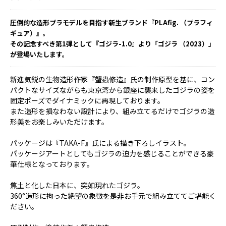
圧倒的な造形プラモデルを目指す新生ブランド『PLAfig. （プラフィ
ギュア）』。
その記念すべき第1弾として『ゴジラ-1.0』より「ゴジラ （2023）」
が登場いたします。
新進気鋭の生物造形作家『蟹蟲修造』氏の制作原型を基に、コン
パクトなサイズながらも東京湾から銀座に襲来したゴジラの姿を
固定ポーズでダイナミックに再現しております。
また造形を損なわない設計により、組み立てるだけでゴジラの造
形美をお楽しみいただけます。
パッケージは『TAKA-F』氏による描き下ろしイラスト。
パッケージアートとしてもゴジラの迫力を感じることができる豪
華仕様となっております。
焦土と化した日本に、突如現れたゴジラ。
360°造形に拘った絶望の象徴を是非お手元で組み立ててご堪能く
ださい。