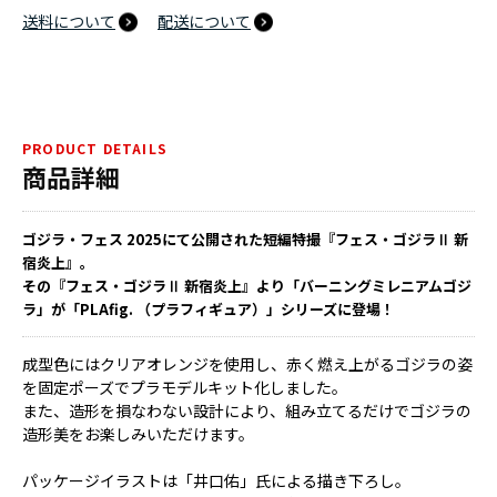
送料について
配送について
PRODUCT DETAILS
商品詳細
ゴジラ・フェス 2025にて公開された短編特撮『フェス・ゴジラⅡ 新
宿炎上』。
その『フェス・ゴジラⅡ 新宿炎上』より「バーニングミレニアムゴジ
ラ」が「PLAfig. （プラフィギュア）」シリーズに登場！
成型色にはクリアオレンジを使用し、赤く燃え上がるゴジラの姿
を固定ポーズでプラモデルキット化しました。
また、造形を損なわない設計により、組み立てるだけでゴジラの
造形美をお楽しみいただけます。
パッケージイラストは「井口佑」氏による描き下ろし。