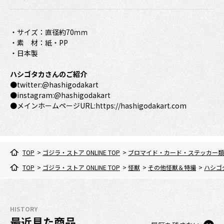
・サイズ：直径約70ｍｍ
・素 材：紙・PP
・日本製
ハシゴタカさんのご紹介
●twitter:@hashigodakart
●instagram:@hashigodakart
●メインホームページURL:https://hashigodakart.com
TOP
>
ゴジラ・ストア ONLINE TOP
>
ブロマイド・カード・ステッカー類
TOP
>
ゴジラ・ストア ONLINE TOP
>
怪獣
>
その他怪獣＆特撮
>
ハシゴ
HISTORY
最近見た商品