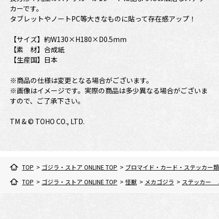
カーです。
タブレットやノートPC等大きなものに貼って存在感アップ！
【サイズ】約W130×H180×D0.5mm
【素 材】合成紙
【生産国】日本
※商品の仕様は変更となる場合がございます。
※画像はイメージです。実際の商品は多少異なる場合がございま
すので、ご了承下さい。
TM & © TOHO CO., LTD.
TOP
>
ゴジラ・ストア ONLINE TOP
>
ブロマイド・カード・ステッカー類
TOP
>
ゴジラ・ストア ONLINE TOP
>
怪獣
>
メカゴジラ
>
ステッカー 