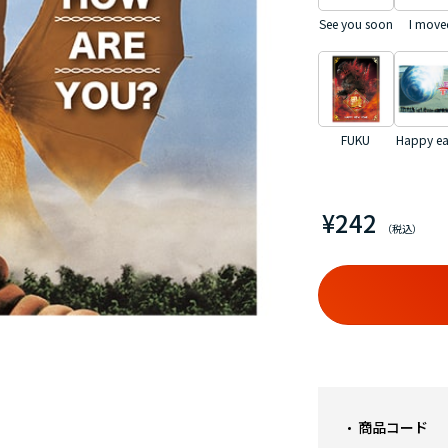
See you soon
I move
FUKU
Happy ea
¥242
商品コード