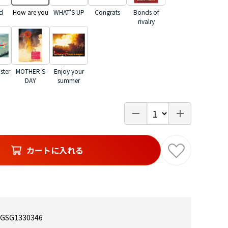
d
How are you
WHAT'S UP
Congrats
Bonds of
rivalry
ster
MOTHER'S
Enjoy your
DAY
summer
カートに入れる
GSG1330346