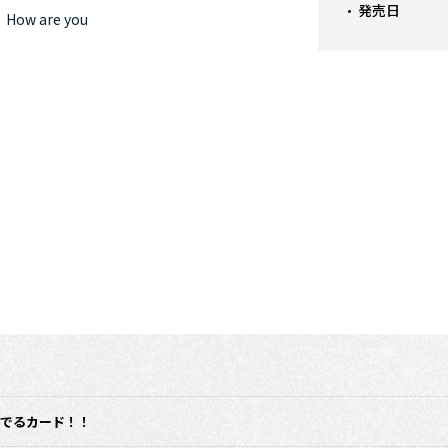
発売日
w are you
がでるカード！！