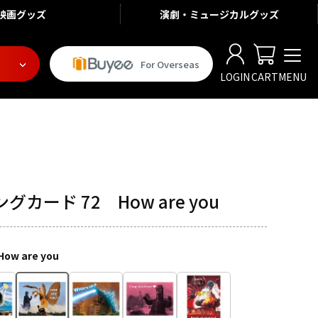
映画
グッズ
演劇・ミュージカル
グッズ
For Overseas
LOGIN
CART
MENU
カード 72 How are you
How are you