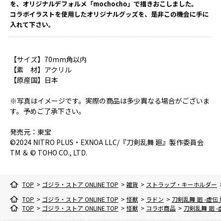
を、オリジナルデフォルメ「mochocho」で描きおこしました。
コラボイラストを使用したオリジナルグッズを、是非この機会に手に
入れて下さい。
【サイズ】70mm角以内
【素 材】アクリル
【原産国】日本
※写真はイメージです。実際の商品は多少異なる場合がございま
す。予めご了承下さい。
発売元：東宝
©2024 NITRO PLUS・EXNOA LLC/『刀剣乱舞 廻』製作委員会
TM ＆ © TOHO CO., LTD.
TOP
>
ゴジラ・ストア ONLINE TOP
>
雑貨
>
ストラップ・キーホルダー
TOP
>
ゴジラ・ストア ONLINE TOP
>
怪獣
>
ラドン
>
刀剣乱舞 廻 -虚
TOP
>
ゴジラ・ストア ONLINE TOP
>
怪獣
>
コラボ商品
>
刀剣乱舞 廻 