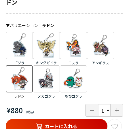
ドン
▼
バリエーション
：
ラドン
ゴジラ
キングギドラ
モスラ
アンギラス
ラドン
メカゴジラ
ちびゴジラ
¥880
カートに入れる