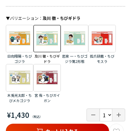
▼
バリエーション
：
及川 徹・ちびギドラ
日向翔陽・ちび
及川 徹・ちびギ
岩泉 一・ちびゴ
孤爪研磨・ちび
ゴジラ
ドラ
ジラ第2形態
モスラ
木兎光太郎・ち
宮 侑・ちびガイ
びメカゴジラ
ガン
¥1,430