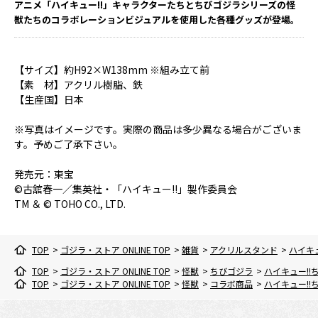
アニメ「ハイキュー!!」キャラクターたちとちびゴジラシリーズの怪
獣たちのコラボレーションビジュアルを使用した各種グッズが登場。
【サイズ】約H92×W138mm ※組み立て前
【素 材】アクリル樹脂、鉄
【生産国】日本
※写真はイメージです。実際の商品は多少異なる場合がございま
す。予めご了承下さい。
発売元：東宝
©古舘春一／集英社・「ハイキュー!!」製作委員会
TM ＆ © TOHO CO., LTD.
TOP
>
ゴジラ・ストア ONLINE TOP
>
雑貨
>
アクリルスタンド
>
ハイキ
TOP
>
ゴジラ・ストア ONLINE TOP
>
怪獣
>
ちびゴジラ
>
ハイキュー!
TOP
>
ゴジラ・ストア ONLINE TOP
>
怪獣
>
コラボ商品
>
ハイキュー!