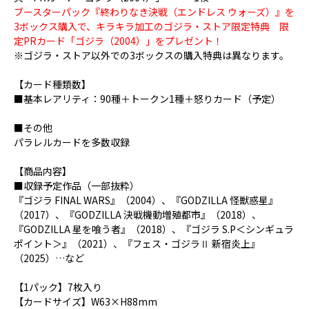
ブースターパック『終わりなき決戦（エンドレス ウォーズ）』を
3ボックス購入で、キラキラ加工のゴジラ・ストア限定特典 限
定PRカード「ゴジラ（2004）」をプレゼント！
※ゴジラ・ストア以外での3ボックスの購入特典は異なります。
【カード種類数】
■基本レアリティ：90種＋トークン1種＋怒りカード（予定）
■その他
パラレルカードを多数収録
【商品内容】
■収録予定作品（一部抜粋）
『ゴジラ FINAL WARS』（2004）、『GODZILLA 怪獣惑星』
（2017）、『GODZILLA 決戦機動増殖都市』（2018）、
『GODZILLA 星を喰う者』（2018）、『ゴジラ S.P＜シンギュラ
ポイント＞』（2021）、『フェス・ゴジラⅡ 新宿炎上』
（2025）…など
【1パック】7枚入り
【カードサイズ】W63×H88mm