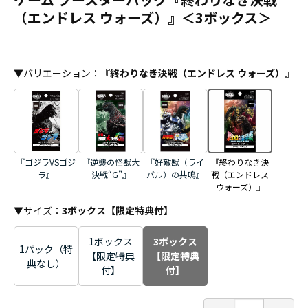
（エンドレス ウォーズ）』＜3ボックス＞
▼
バリエーション
：
『終わりなき決戦（エンドレス ウォーズ）』
『ゴジラVSゴジ
『逆襲の怪獣大
『好敵獣（ライ
『終わりなき決
ラ』
決戦“G”』
バル）の共鳴』
戦（エンドレス
ウォーズ）』
▼サイズ：
3ボックス【限定特典付】
1ボックス
3ボックス
1パック（特
【限定特典
【限定特典
典なし）
付】
付】