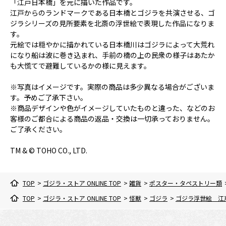
「江戸日本橋」を元に描いた作品です。
江戸からのランドマークである日本橋とゴジラを共演させる、ゴ
ジラシリーズの見所要素を北斎の浮世絵で表現した作品になりま
す。
元絵では穏やかに描かれている日本橋川はゴジラによって大荒れ
になり船は波に巻き込まれ、手前の橋の上の民衆の様子はあたか
も大慌てで避難しているかの様に見えます。
※写真はイメージです。実際の商品は多少異なる場合がございま
す。予めご了承下さい。
※商品デザインや色がイメージしていたものと違った、などのお
客様のご都合による商品の返品・交換は一切承っておりません。
ご了承ください。
TM & © TOHO CO., LTD.
TOP
>
ゴジラ・ストア ONLINE TOP
>
雑貨
>
ポスター・タペストリー類
TOP
>
ゴジラ・ストア ONLINE TOP
>
怪獣
>
ゴジラ
>
ゴジラ浮世絵 江