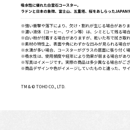
吸水性に優れた白雲石コースター。
ラドンと日本の象徴、富士山、五重塔、桜をあしらったJAPAN
※強い衝撃や落下により、欠け・割れが生じる場合があり
※濃い液体（コーヒー、ワイン等）は、シミとして残る場
※白い粉が付着する場合がありますが、乾いた布で拭き取
※素材の特性上、表面や角にわずかな凹みが見られる場合
※水滴が多い場合、コースターがグラスの底面に張り付く
※吸水性は、使用頻度や経年により効果が弱まる場合があ
※写真はイメージです。実際の商品は多少異なる場合がご
※商品デザインや色がイメージしていたものと違った、サ
TM & © TOHO CO., LTD.