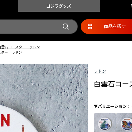
ゴジラ
グッズ
商品を探す
白雲石コースター ラドン
スター ラドン
ラドン
白雲石コー
▼
バリエーション
：