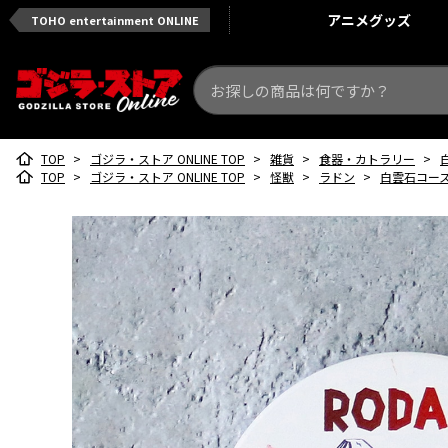
アニメ
グッズ
TOHO entertainment ONLINE
TOP
>
ゴジラ・ストア ONLINE TOP
>
雑貨
>
食器・カトラリー
>
TOP
>
ゴジラ・ストア ONLINE TOP
>
怪獣
>
ラドン
>
白雲石コー