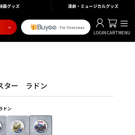
映画
グッズ
演劇・ミュージカル
グッズ
For Overseas
LOGIN
CART
MENU
スター ラドン
ラドン