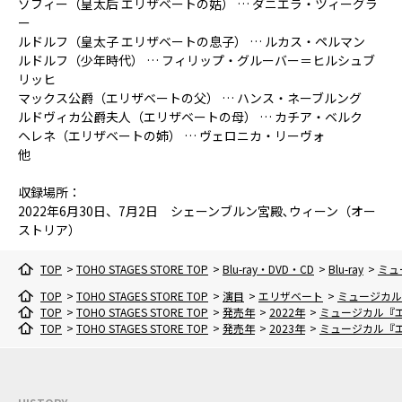
ゾフィー（皇太后 エリザベートの姑） … ダニエラ・ツィーグラ
ー
ルドルフ（皇太子 エリザベートの息子） … ルカス・ペルマン
ルドルフ（少年時代） … フィリップ・グルーバー＝ヒルシュブ
リッヒ
マックス公爵（エリザベートの父） … ハンス・ネーブルング
ルドヴィカ公爵夫人（エリザベートの母） … カチア・ベルク
ヘレネ（エリザベートの姉） … ヴェロニカ・リーヴォ
他
収録場所：
2022年6月30日、7月2日 シェーンブルン宮殿､ウィーン（オー
ストリア）
TOP
>
TOHO STAGES STORE TOP
>
Blu-ray・DVD・CD
>
Blu-ray
>
ミュ
TOP
>
TOHO STAGES STORE TOP
>
演目
>
エリザベート
>
ミュージカル
TOP
>
TOHO STAGES STORE TOP
>
発売年
>
2022年
>
ミュージカル『エ
TOP
>
TOHO STAGES STORE TOP
>
発売年
>
2023年
>
ミュージカル『エ