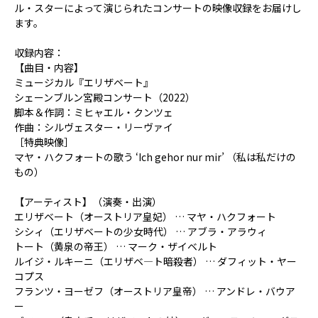
ル・スターによって演じられたコンサートの映像収録をお届けし
ます。
収録内容：
【曲目・内容】
ミュージカル『エリザベート』
シェーンブルン宮殿コンサート（2022）
脚本＆作詞：ミヒャエル・クンツェ
作曲：シルヴェスター・リーヴァイ
［特典映像］
マヤ・ハクフォートの歌う ‘Ich gehor nur mir’ （私は私だけの
もの）
【アーティスト】（演奏・出演）
エリザベート（オーストリア皇妃） … マヤ・ハクフォート
シシィ（エリザベートの少女時代） … アブラ・アラウィ
トート（黄泉の帝王） … マーク・ザイベルト
ルイジ・ルキーニ（エリザベ―ト暗殺者） … ダフィット・ヤー
コプス
フランツ・ヨーゼフ（オーストリア皇帝） … アンドレ・バウア
ー