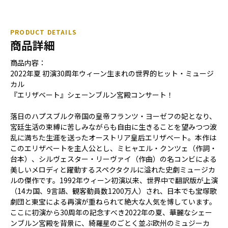
PRODUCT DETAILS
商品詳細
商品内容：
2022年夏 初演30周年ウィーン生まれの世界的ヒット・ミュージ
カル ――
『エリザベート』シェーンブルン宮殿コンサート！
落日のハプスブルク帝国の皇帝フランツ・ヨーゼフの妃となり、
宮廷生活の束縛に苦しみながらも自由に生きることを望みつつ波
乱に満ちた生涯を送ったオーストリア皇后エリザベート。本作は
このエリザベートを主人公とし、ミヒャエル・クンツェ（作詞・
台本）、シルヴェスター・リーヴァイ（作曲）の名コンビによる
美しいメロディと躍動するスペクタクルに溢れた史劇ミュージカ
ルの傑作です。1992年ウィーン初演以来、世界中で翻訳版が上演
（14カ国、9言語、観客動員数1200万人）され、日本でも宝塚歌
劇団と東宝による再演が重ねられて絶大な人気を博しています。
ここに初演から30周年の記念すべき2022年の夏、華麗なシェー
ンブルン宮殿を背景に、綺羅星のごとく並ぶ欧州のミュジーカ