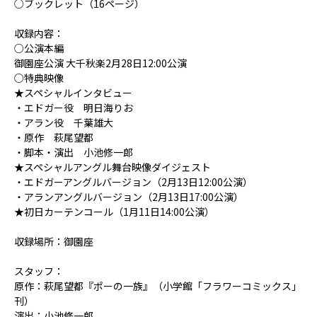
○ブックレット（16ページ）
収録内容：
○公演本編
御園座公演 大千秋楽2月28日12:00公演
○特典映像
★スペシャルインタビュー
・エドガー役 明日海りお
・アラン役 千葉雄大
・原作 萩尾望都
・脚本・演出 小池修一郎
★スペシャルアングル舞台映像ダイジェスト
・エドガーアングルバージョン（2月13日12:00公演）
・アランアングルバージョン（2月13日17:00公演）
★初日カーテンコール（1月11日14:00公演）
収録場所：御園座
スタッフ：
原作：萩尾望都『ポーの一族』（小学館「フラワーコミックス」
刊）
演出：小池修一郎