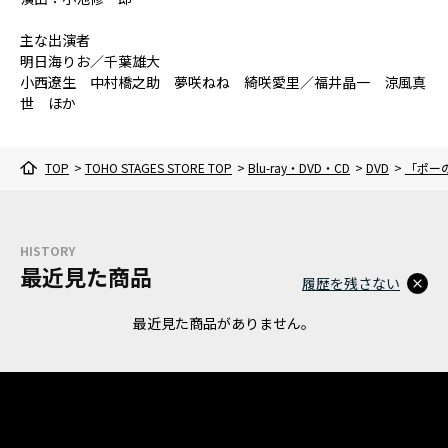
主な出演者
明日海りお／千葉雄大
小西遼生 中村橋之助 夢咲ねね 綺咲愛里／福井晶一 涼風真
世 ほか
TOP
>
TOHO STAGES STORE TOP
>
Blu-ray・DVD・CD
>
DVD
>
「ポーの
HISTORY
最近見た商品
履歴を残さない
最近見た商品がありません。