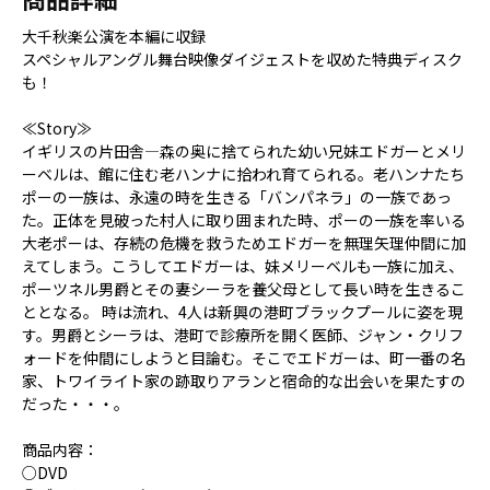
大千秋楽公演を本編に収録
スペシャルアングル舞台映像ダイジェストを収めた特典ディスク
も！
≪Story≫
イギリスの片田舎―森の奥に捨てられた幼い兄妹エドガーとメリ
ーベルは、館に住む老ハンナに拾われ育てられる。老ハンナたち
ポーの一族は、永遠の時を生きる「バンパネラ」の一族であっ
た。正体を見破った村人に取り囲まれた時、ポーの一族を率いる
大老ポーは、存続の危機を救うためエドガーを無理矢理仲間に加
えてしまう。こうしてエドガーは、妹メリーベルも一族に加え、
ポーツネル男爵とその妻シーラを養父母として長い時を生きるこ
ととなる。 時は流れ、4人は新興の港町ブラックプールに姿を現
す。男爵とシーラは、港町で診療所を開く医師、ジャン・クリフ
ォードを仲間にしようと目論む。そこでエドガーは、町一番の名
家、トワイライト家の跡取りアランと宿命的な出会いを果たすの
だった・・・。
商品内容：
○DVD