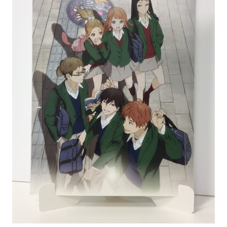
アニメ『僕のヒーローアカデミア』10周年
ハイキュー!!ジャージ＆ユニフォーム
『無職転生Ⅲ ～異世界行ったら本気だす～』
『ふつつかな悪女ではございますが ～雛宮蝶鼠と
りかえ伝～』