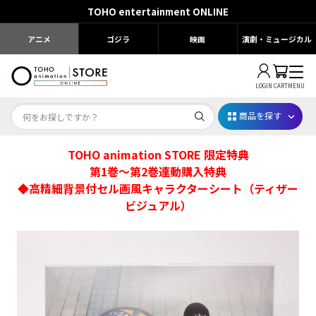
TOHO entertainment ONLINE
アニメ
ゴジラ
映画
演劇・ミュージカル
LOGIN
CART
MENU
商品を探す
TOHO animation STORE 限定特典
Dr.STONE STONE FES.2026
第1巻～第2巻連動購入特典
◆高精細背景付セル画風キャラクターシート（ティザー
映画ちいかわ
ビジュアル）
じゅじゅフェス 2026
薬屋のひとりごと 夏の園遊会2026
名探偵コナン