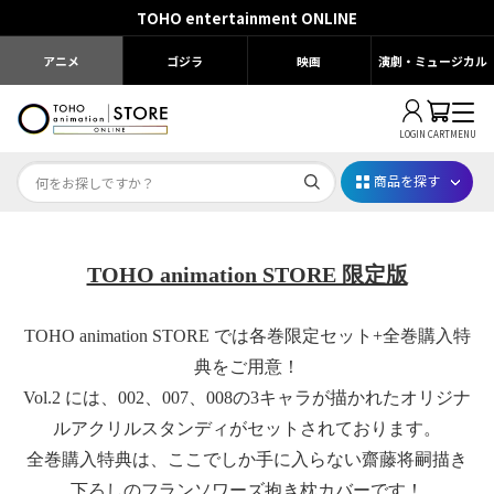
TOHO entertainment ONLINE
アニメ
ゴジラ
映画
演劇・ミュージカル
LOGIN
CART
MENU
商品を探す
Dr.STONE STONE FES.2026
TOHO animation STORE 限定版
映画ちいかわ
TOHO animation STORE では各巻限定セット+全巻購入特
じゅじゅフェス 2026
典をご用意！
Vol.2 には、002、007、008の3キャラが描かれたオリジナ
薬屋のひとりごと 夏の園遊会2026
ルアクリルスタンディがセットされております。
名探偵コナン
全巻購入特典は、ここでしか手に入らない齋藤将嗣
描き
下ろしのフランソワーズ抱き枕カバーです！