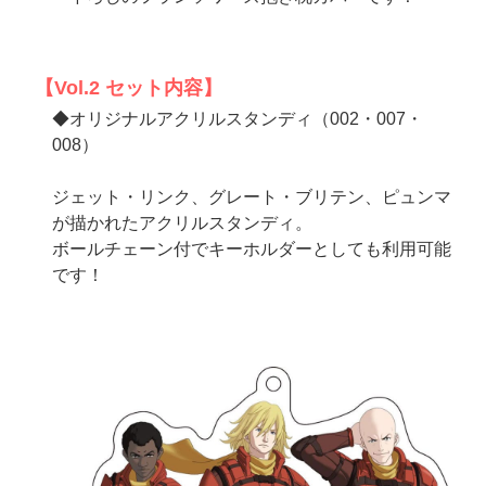
アニメ『僕のヒーローアカデミア』10周年
ハイキュー!!ジャージ＆ユニフォーム
【Vol.2 セット内容】
◆オリジナルアクリルスタンディ（002・007・
008）
『無職転生Ⅲ ～異世界行ったら本気だす～』
ジェット・リンク、グレート・ブリテン、ピュンマ
『ふつつかな悪女ではございますが ～雛宮蝶鼠と
りかえ伝～』
が描かれたアクリルスタンディ。
ボールチェーン付でキーホルダーとしても利用可能
です！