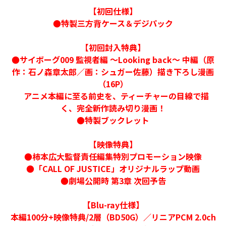
【初回仕様】
●特製三方背ケース＆デジパック
【初回封入特典】
●サイボーグ009 監視者編 ～Looking back～ 中編（原
作：石ノ森章太郎／画：シュガー佐藤）描き下ろし漫画
（16P）
アニメ本編に至る前史を、ティーチャーの目線で描
く、完全新作読み切り漫画！
●特製ブックレット
【映像特典】
●柿本広大監督責任編集特別プロモーション映像
●「CALL OF JUSTICE」オリジナルラップ動画
●劇場公開時 第3章 次回予告
【Blu-ray仕様】
本編100分+映像特典/2層（BD50G）／リニアPCM 2.0ch