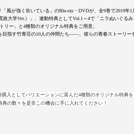
「風が強く吹いている」のBlu-ray・DVDが、全9巻で2019
入特典「襷（寛政大学Ver.）」、連動特典としてVol.1～4で「ニラぬいぐ
ストリー」と4種類のオリジナル特典をご用意。
青荘の10人の仲間たち――。彼らの青春ストーリーを、Blu-ray・
・連動購入・全巻購入としてバリエーションに富んだ4種類のオリジナル特典
特典の数々を是非この機会に手に入れてください！