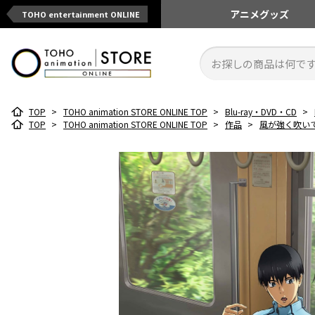
アニメ
グッズ
TOHO entertainment ONLINE
TOP
>
TOHO animation STORE ONLINE TOP
>
Blu-ray・DVD・CD
>
TOP
>
TOHO animation STORE ONLINE TOP
>
作品
>
風が強く吹い