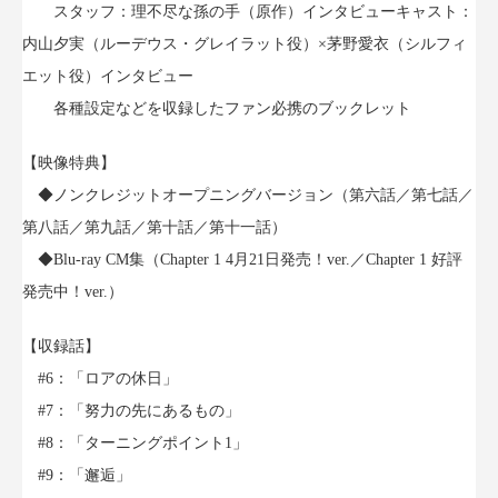
スタッフ：理不尽な孫の手（原作）インタビューキャスト：
内山夕実（ルーデウス・グレイラット役）×茅野愛衣（シルフィ
エット役）インタビュー
各種設定などを収録したファン必携のブックレット
【映像特典】
◆ノンクレジットオープニングバージョン（第六話／第七話／
第八話／第九話／第十話／第十一話）
◆Blu-ray CM集（Chapter 1 4月21日発売！ver.／Chapter 1 好評
発売中！ver.）
【収録話】
#6：「ロアの休日」
#7：「努力の先にあるもの」
#8：「ターニングポイント1」
#9：「邂逅」