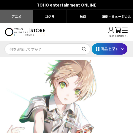
TOHO entertainment ONLINE
アニメ
ゴジラ
映画
演劇・ミュージカル
LOGIN
CART
MENU
商品を探す
Dr.STONE STONE FES.2026
映画ちいかわ
じゅじゅフェス 2026
薬屋のひとりごと 夏の園遊会2026
名探偵コナン