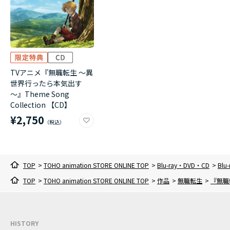
TVアニメ『無職転生 ～異
世界行ったら本気出す
～』Theme Song
Collection 【CD】
¥2,750
TOP
>
TOHO animation STORE ONLINE TOP
>
Blu-ray・DVD・CD
>
Blu-
TOP
>
TOHO animation STORE ONLINE TOP
>
作品
>
無職転生
>
『無職転
HISTORY