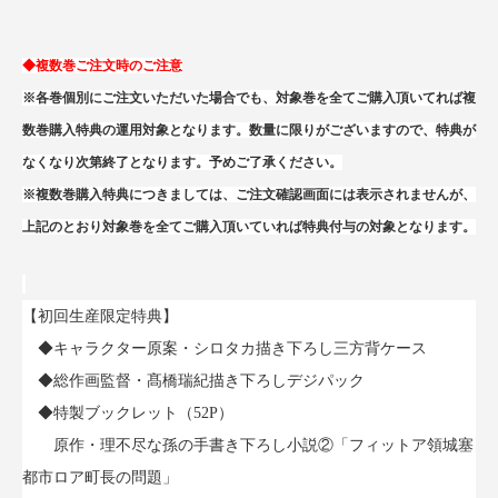
◆複数巻ご注文時のご注意
※各巻個別にご注文いただいた場合でも、対象巻を全てご購入頂いてれば複
数巻購入特典の運用対象となります。数量に限りがございますので、特典が
なくなり次第終了となります。予めご了承ください。
※複数巻購入特典につきましては、ご注文確認画面には表示されませんが、
上記のとおり対象巻を全てご購入頂いていれば特典付与の対象となります。
【初回生産限定特典】
◆キャラクター原案・シロタカ描き下ろし三方背ケース
◆総作画監督・髙橋瑞紀描き下ろしデジパック
◆特製ブックレット（52P）
原作・理不尽な孫の手書き下ろし小説②「フィットア領城塞
都市ロア町長の問題」