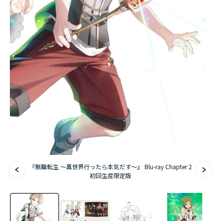
アニメ『僕のヒーローアカデミア』10周年
ハイキュー!!ジャージ＆ユニフォーム
『無職転生Ⅲ ～異世界行ったら本気だす～』
『ふつつかな悪女ではございますが ～雛宮蝶鼠と
りかえ伝～』
『無職転生 ～異世界行ったら本気だす～』 Blu-ray Chapter 2
初回生産限定版