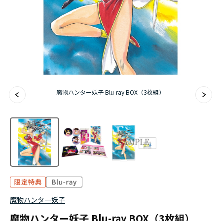
アニメ『僕のヒーローアカデミア』10周年
ハイキュー!!ジャージ＆ユニフォーム
『無職転生Ⅲ ～異世界行ったら本気だす～』
『ふつつかな悪女ではございますが ～雛宮蝶鼠と
魔物ハンター妖子 Blu-ray BOX（3枚組）
りかえ伝～』
魔物ハンター妖子
魔物ハンター妖子 Blu-ray BOX（3枚組）