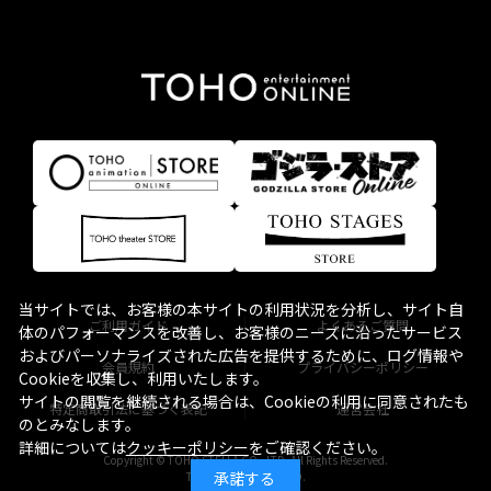
当サイトでは、お客様の本サイトの利用状況を分析し、サイト自
ご利用ガイド
よくあるご質問
体のパフォーマンスを改善し、お客様のニーズに沿ったサービス
およびパーソナライズされた広告を提供するために、ログ情報や
会員規約
プライバシーポリシー
Cookieを収集し、利用いたします。
サイトの閲覧を継続される場合は、Cookieの利用に同意されたも
特定商取引法に基づく表記
運営会社
のとみなします。
詳細については
クッキーポリシー
をご確認ください。
Copyright © TOHO STELLA CO., LTD. All Rights Reserved.
承諾する
TM & © TOHO CO., LTD.