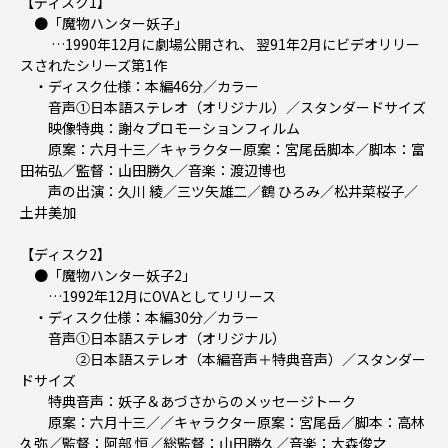
【ディスク1】
●「魔物ハンター妖子」
…1990年12月に劇場公開され、 翌91年2月にビデオリリー
スされたシリーズ第1作
・ディスク仕様：本編46分／カラー
音声①日本語ステレオ（オリジナル）／スタンダードサイズ
映像特典：謝々プロモーションフィルム
原案：六月十三／キャラクター原案：宮尾岳脚本／脚本：富
田祐弘／監督：山田勝久／音楽：渡辺博也
声の出演：久川 綾／三ツ矢雄二／鶴 ひろみ／松井菜桜子／
土井美加
【ディスク2】
●「魔物ハンター妖子2」
…1992年12月にOVAとしてリリース
・ディスク仕様：本編30分／カラー
音声①日本語ステレオ（オリジナル）
②日本語ステレオ（本編音声＋特典音声）／スタンダー
ドサイズ
特典音声：妖子＆あづさからのメッセージトーク
原案：六月十三／／キャラクター原案：宮尾岳／脚本：高林
久弥／監督：阿部 恒／総監督：山田勝久／音楽：大森俊之