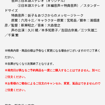
音声①日本語ステレオ（オリジナル）
②日本語ステレオ（本編音声＋特典音声）／スタンダー
ドサイズ
特典音声：妖子＆あづさからのメッセージトーク
原案：六月十三／キャラクター原案：宮尾岳／脚本：浦畑達
彦／監督：新房昭之／音楽：大森俊之
声の出演：久川 綾／本多知恵子／吉田古奈美／三ツ矢雄二
／千葉 繁
※特典内容・商品仕様は予告なく変更になる場合がございますのでご了承く
ださい。
※在庫がなくなり次第終了となります。
※発売日が異なるご予約商品を一度にご購入することはできません。別々に
ご注文ください。
※お客様のご都合によるご注文のキャンセル、変更、返品はできませんので
ご注意ください。