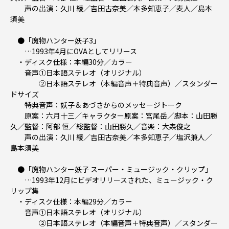
声の出演：久川 綾／吉田古奈美／本多知恵子／麦人／島本
須美
●「魔物ハンター妖子3」
…1993年4月にOVAとしてリリース
・ディスク仕様：本編30分／カラー
音声①日本語ステレオ（オリジナル）
②日本語ステレオ（本編音声＋特典音声）／スタンダー
ドサイズ
特典音声：妖子＆あづさからのメッセージトーク
原案：六月十三／キャラクター原案：宮尾岳／脚本：山田勝
久／監督：阿部 恒／総監督：山田勝久／音楽：大森俊之
声の出演：久川 綾／吉田古奈美／本多知恵子／塩沢兼人／
島本須美
●「魔物ハンター妖子 スーパー・ミュージック・クリップ」
…1993年12月にビデオリリースされた、ミュージック・ク
リップ集
・ディスク仕様：本編29分／カラー
音声①日本語ステレオ（オリジナル）
②日本語ステレオ（本編音声＋特典音声）／スタンダー