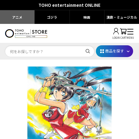
TOHO entertainment ONLINE
アニメ
ゴジラ
映画
演劇・ミュージカル
LOGIN
CART
MENU
商品を探す
Dr.STONE STONE FES.2026
映画ちいかわ
じゅじゅフェス 2026
薬屋のひとりごと 夏の園遊会2026
名探偵コナン