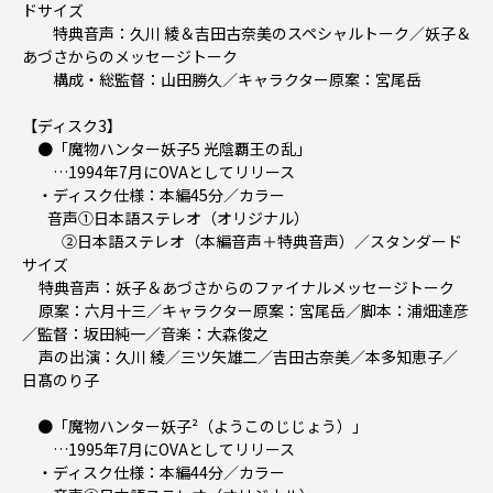
ドサイズ
特典音声：久川 綾＆吉田古奈美のスペシャルトーク／妖子＆
あづさからのメッセージトーク
構成・総監督：山田勝久／キャラクター原案：宮尾岳
【ディスク3】
●「魔物ハンター妖子5 光陰覇王の乱」
…1994年7月にOVAとしてリリース
・ディスク仕様：本編45分／カラー
音声①日本語ステレオ（オリジナル）
②日本語ステレオ（本編音声＋特典音声）／スタンダード
サイズ
特典音声：妖子＆あづさからのファイナルメッセージトーク
原案：六月十三／キャラクター原案：宮尾岳／脚本：浦畑達彦
／監督：坂田純一／音楽：大森俊之
声の出演：久川 綾／三ツ矢雄二／吉田古奈美／本多知恵子／
日髙のり子
●「魔物ハンター妖子²（ようこのじじょう）」
…1995年7月にOVAとしてリリース
・ディスク仕様：本編44分／カラー