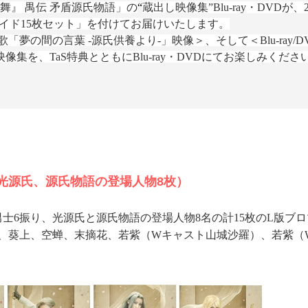
舞』 禺伝 矛盾源氏物語」の
“
蔵出し映像集”
Blu-ray・DVDが
L版ブロマイド15枚セット」を付けてお届けいたします。
夢の間の言葉 -源氏供養より-」映像＞、そして＜Blu-ray
を、TaS特典とともにBlu-ray・DVDにてお楽しみくださ
+光源氏、源氏物語の登場人物8枚）
士6振り、光源氏と源氏物語の登場人物8名の計15枚のL版ブ
所、葵上、空蝉、末摘花、若紫（Wキャスト山城沙羅）、若紫（