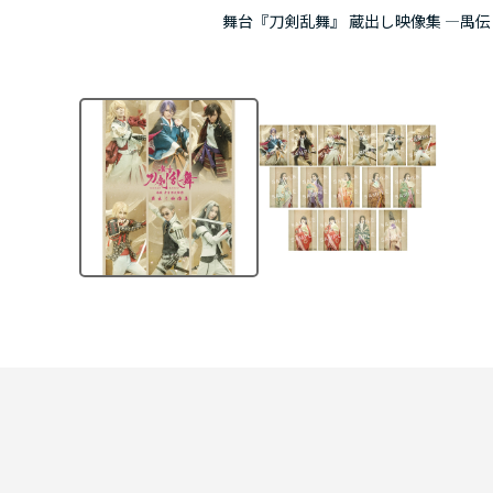
舞台『刀剣乱舞』 蔵出し映像集 ―禺伝 矛