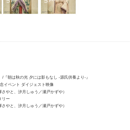
』/『朝は秋の光 夕には影もなし -源氏供養より-』
発売記念イベント ダイジェスト映像
輝さやと、汐月しゅう／瀬戸かずや）
タリー
輝さやと、汐月しゅう／瀬戸かずや）