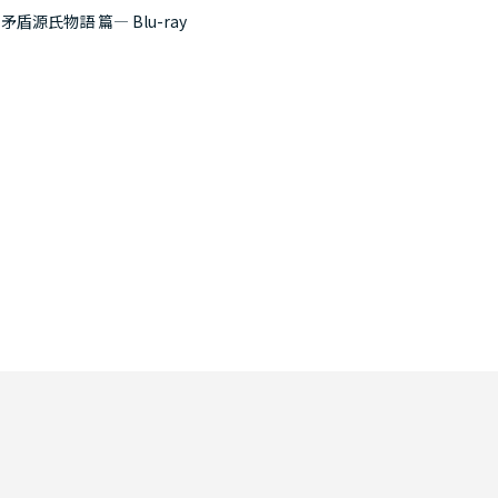
盾源氏物語 篇― Blu-ray
舞