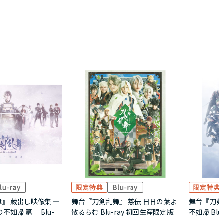
』 蔵出し映像集 ―
舞台『刀剣乱舞』 慈伝 日日の葉よ
舞台『刀
不如帰 篇― Blu-
散るらむ Blu-ray 初回生産限定版
不如帰 Blu