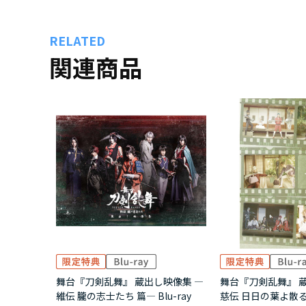
RELATED
関連商品
舞台『刀剣乱舞』 蔵出し映像集 ―
舞台『刀剣乱舞』 
維伝 朧の志士たち 篇― Blu-ray
慈伝 日日の葉よ散るら