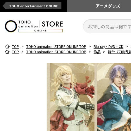
アニメ
グッズ
TOHO entertainment ONLINE
TOP
>
TOHO animation STORE ONLINE TOP
>
Blu-ray・DVD・CD
>
TOP
>
TOHO animation STORE ONLINE TOP
>
作品
>
舞台『刀剣乱