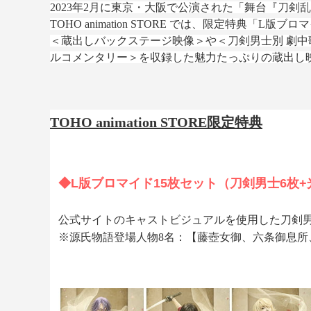
2023年2月に東京・大阪で公演された「舞台『刀剣乱
TOHO animation STORE では、限定特典「
＜蔵出しバックステージ映像＞や＜刀剣男士別 劇中歌「
ルコメンタリー＞を収録した魅力たっぷりの蔵出し映像集
TOHO animation STORE限定特典
◆L版ブロマイド15枚セット（刀剣男士6枚
公式サイトのキャストビジュアルを使用した刀剣男
※源氏物語登場人物8名：【藤壺女御、六条御息