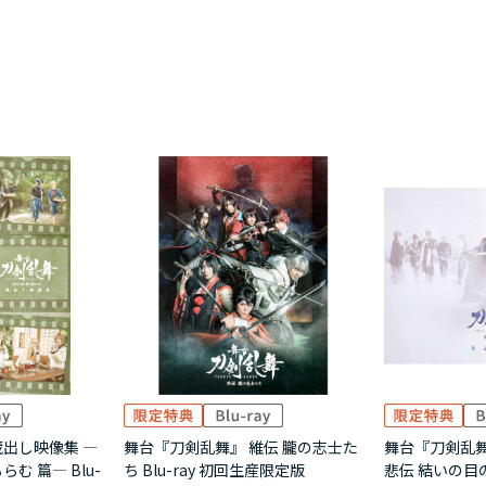
蔵出し映像集 ―
舞台『刀剣乱舞』 維伝 朧の志士た
舞台『刀剣乱舞
む 篇― Blu-
ち Blu-ray 初回生産限定版
悲伝 結いの目の