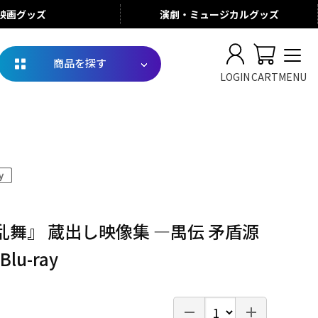
映画
グッズ
演劇・ミュージカル
グッズ
商品を探す
LOGIN
CART
MENU
舞』 蔵出し映像集 ―禺伝 矛盾源
lu-ray