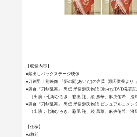
【収録内容】
●蔵出しバックステージ映像
●刀剣男士別映像 『夢の間(あいだ)の言葉 -源氏供養より-
●舞台『刀剣乱舞』 禺伝 矛盾源氏物語 Blu-ray/DVD
（出演：七海ひろき、彩凪 翔、綾 凰華、麻央侑希、澄
●舞台『刀剣乱舞』 禺伝 矛盾源氏物語 ビジュアルコメン
（出演：七海ひろき、彩凪 翔、綾 凰華、麻央侑希、澄
【仕様】
●2枚組