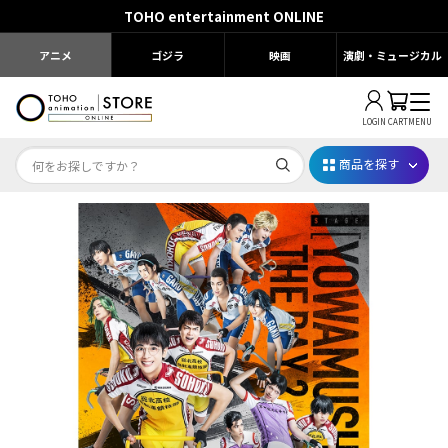
TOHO entertainment ONLINE
アニメ
ゴジラ
映画
演劇・ミュージカル
LOGIN
CART
MENU
商品を探す
Dr.STONE STONE FES.2026
映画ちいかわ
じゅじゅフェス 2026
薬屋のひとりごと 夏の園遊会2026
名探偵コナン