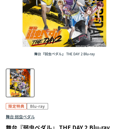
アニメ『僕のヒーローアカデミア』10周年
ハイキュー!!ジャージ＆ユニフォーム
『無職転生Ⅲ ～異世界行ったら本気だす～』
『ふつつかな悪女ではございますが ～雛宮蝶鼠と
舞台『弱虫ペダル』 THE DAY 2 Blu-ray
りかえ伝～』
舞台 弱虫ペダル
舞台『弱虫ペダル』 THE DAY 2 Blu-ray