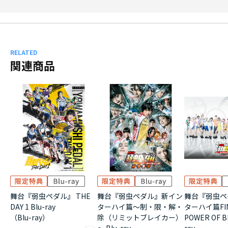
RELATED
関連商品
舞台『弱虫ペダル』 THE
舞台『弱虫ペダル』新イン
舞台『弱虫ペ
DAY 1 Blu-ray
ターハイ篇～制・限・解・
ターハイ篇FIN
（Blu-ray）
除（リミットブレイカー）
POWER OF B
～ Blu-ray
ray