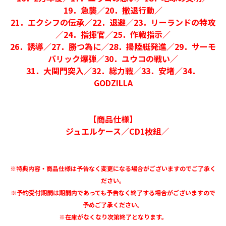
19．急襲／20．撤退行動／
21．エクシフの伝承／22．退避／23．リーランドの特攻
／24．指揮官／25．作戦指示／
26．誘導／27．勝つ為に／28．揚陸艇発進／29．サーモ
バリック爆弾／30．ユウコの戦い／
31．大関門突入／32．総力戦／33．安堵／34．
GODZILLA
【商品仕様】
ジュエルケース／CD1枚組／
※特典内容・商品仕様は予告なく変更になる場合がございますのでご了承く
ださい。
※予約受付期間は期間内であっても予告なく終了する場合がございますので
予めご了承ください。
※在庫がなくなり次第終了となります。