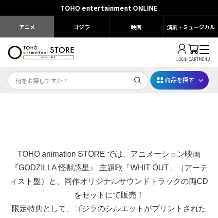
TOHO entertainment ONLINE
アニメ
ゴジラ
映画
演劇・ミュージカル
LOGIN
CART
MENU
商品を探す
Dr.STONE STONE FES.2026
映画ちいかわ
TOHO animation STORE では、アニメーション映画
じゅじゅフェス 2026
『GODZILLA 怪獣惑星』 主題歌「WHIT OUT」（アーテ
薬屋のひとりごと 夏の園遊会2026
ィスト盤）と、同作オリジナルサウンドトラックの両CD
をセットにて販売！
名探偵コナン
限定特典として、ゴジラのシルエットがプリントされた