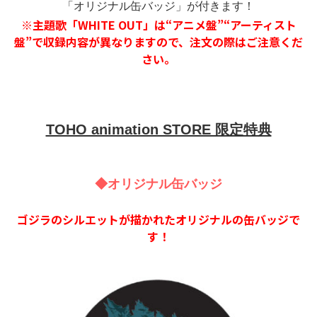
アニメ『僕のヒーローアカデミア』10周年
「オリジナル缶バッジ」が付きます！
※主題歌「WHITE OUT」は“アニメ盤”“アーティスト
ハイキュー!!ジャージ＆ユニフォーム
盤”で収録内容が異なりますので、注文の際はご注意くだ
さい。
『無職転生Ⅲ ～異世界行ったら本気だす～』
TOHO animation STORE 限定特典
『ふつつかな悪女ではございますが ～雛宮蝶鼠と
りかえ伝～』
◆オリジナル缶バッジ
ゴジラのシルエットが描かれたオリジナルの缶バッジで
す！