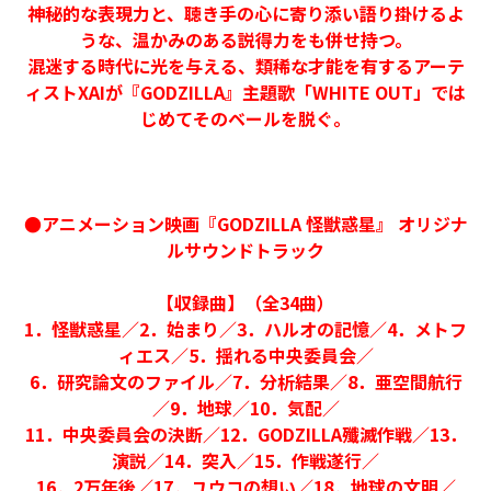
神秘的な表現力と、聴き手の心に寄り添い語り掛けるよ
うな、温かみのある説得力をも併せ持つ。
混迷する時代に光を与える、類稀な才能を有するアーテ
ィストXAIが『GODZILLA』主題歌「WHITE OUT」では
じめてそのベールを脱ぐ。
●アニメーション映画『GODZILLA 怪獣惑星』 オリジナ
ルサウンドトラック
【収録曲】（全34曲）
1．怪獣惑星／2．始まり／3．ハルオの記憶／4．メトフ
ィエス／5．揺れる中央委員会／
6．研究論文のファイル／7．分析結果／8．亜空間航行
／9．地球／10．気配／
11．中央委員会の決断／12．GODZILLA殲滅作戦／13．
演説／14．突入／15．作戦遂行／
16．2万年後／17．ユウコの想い／18．地球の文明／