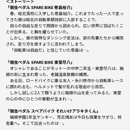
＜ストーリー＞
「弱虫ペダル SPARE BIKE 巻島裕介」
春、総北高校に入学した巻島裕介。これまでたった一人で走っ
てきた彼は総北の自転車競技部に入部することで、
自らの自由な走りで周囲から認められ、広い世界に羽ばたくこ
とが出来る、と胸を躍らせていた。
しかし、彼の独特なダンシング走法は、部の先輩たちから嘲笑
され、走り方を直すように言われてしまう。
「自転車は自由だ」と信じていた巻島は…。
「弱虫ペダル SPARE BIKE 東堂尽八」
オシャレであることがモットーの中学二年生・東堂尽八は、箱
根の街に生まれ育った、老舗温泉旅館の嫡男。
ある日、ロードバイクに乗る友人・糸川修作から自転車レース
に誘われるも、ヘルメットで髪が乱れる理由から拒否。
しかし試しに2人で競うように箱根の山を走ってみると、東堂
の心の中にひとつの衝動が生まれ―。
「弱虫ペダル スペアバイク それいけアラキタくん」
箱根学園1年生ヤンキー、荒北靖友は今日も授業をサボり、校
舎裏へ。そこで出会ったのは…。