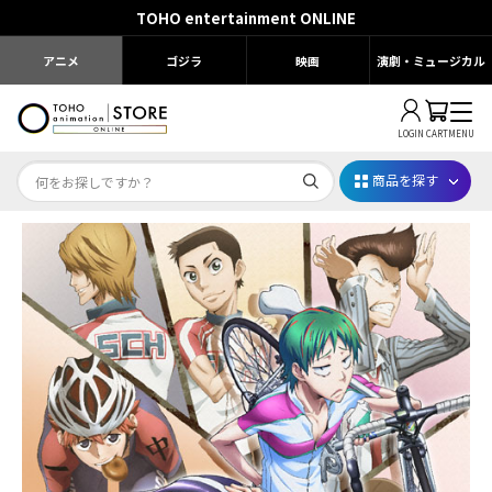
TOHO entertainment ONLINE
アニメ
ゴジラ
映画
演劇・ミュージカル
LOGIN
CART
MENU
商品を探す
Dr.STONE STONE FES.2026
映画ちいかわ
じゅじゅフェス 2026
薬屋のひとりごと 夏の園遊会2026
名探偵コナン