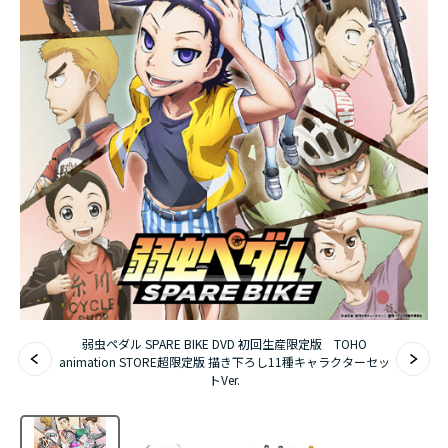
アニメ『僕のヒーローアカデミア』10周年
ハイキュー!!ジャージ＆ユニフォーム
『無職転生Ⅲ ～異世界行ったら本気だす～』
『ふつつかな悪女ではございますが ～雛宮蝶鼠と
りかえ伝～』
弱虫ペダル SPARE BIKE DVD 初回生産限定版 TOHO
animation STORE超限定版 描き下ろし11種キャラクターセッ
トVer.