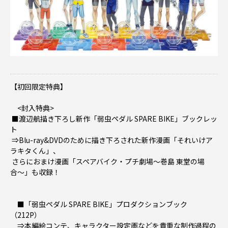
【初回限定特典】
<封入特典>
■渡辺航描き下ろし新作「弱虫ペダル SPARE BIKE」ブックレッ
ト
⇒Blu-ray&DVDのために描き下ろされた新作漫画「それいけア
ラキタくん」、
さらにおまけ漫画「スペアバイク・プチ劇場〜巻島 東堂の場
合〜」も収録！
■「弱虫ペダル SPARE BIKE」プロダクションブック
（212P）
⇒本編絵コンテ、キャラクター設定画などを貴重な制作過程の