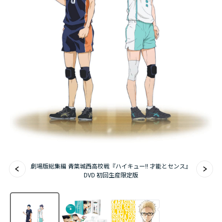
アニメ『僕のヒーローアカデミア』10周年
ハイキュー!!ジャージ＆ユニフォーム
『無職転生Ⅲ ～異世界行ったら本気だす～』
『ふつつかな悪女ではございますが ～雛宮蝶鼠と
りかえ伝～』
劇場版総集編 青葉城西高校戦『ハイキュー!! 才能とセンス』
DVD 初回生産限定版