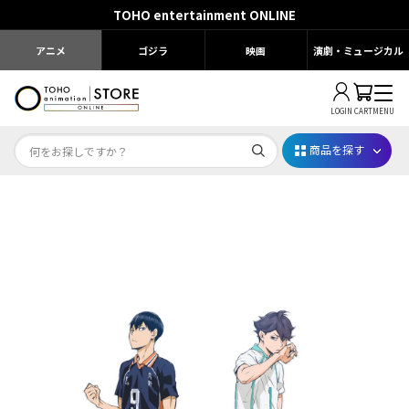
TOHO entertainment ONLINE
アニメ
ゴジラ
映画
演劇・ミュージカル
LOGIN
CART
MENU
商品を探す
Dr.STONE STONE FES.2026
映画ちいかわ
じゅじゅフェス 2026
薬屋のひとりごと 夏の園遊会2026
名探偵コナン