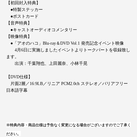
【初回封入特典】
●特製ステッカー
●ポストカード
【音声特典】
●キャストオーディオコメンタリー
【映像特典】
●「アオのハコ」Blu-ray＆DVD Vol.1 発売記念イベント映像
4月6日に実施しましたイベントよりトークパートを収録致し
ます。
出演：千葉翔也、上田麗奈、小林千晃
【DVD仕様】
片面2層／16:9LB／リニア PCM2.0ch ステレオ／バリアフリー
日本語字幕
※特典内容・商品仕様は予告なく変更になる場合がございますのでご了承く
ださい。