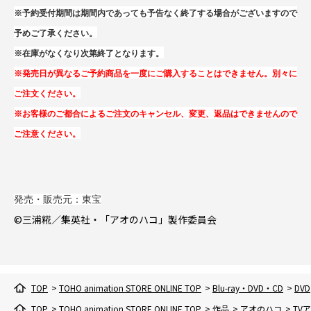
※予約受付期間は期間内であっても予告なく終了する場合がございますので
予めご了承ください。
※在庫がなくなり次第終了となります。
※発売日が異なるご予約商品を一度にご購入することはできません。別々に
ご注文ください。
※お客様のご都合によるご注文のキャンセル、変更、返品はできませんので
ご注意ください。
発売・販売元：東宝
©三浦糀／集英社・「アオのハコ」製作委員会
TOP
>
TOHO animation STORE ONLINE TOP
>
Blu-ray・DVD・CD
>
DVD
TOP
>
TOHO animation STORE ONLINE TOP
>
作品
>
アオのハコ
>
TV