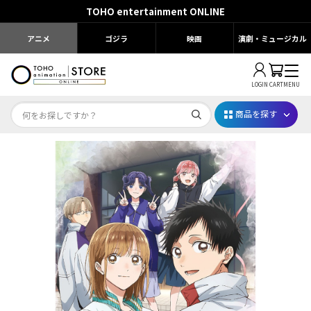
TOHO entertainment ONLINE
アニメ
ゴジラ
映画
演劇・ミュージカル
LOGIN
CART
MENU
商品を探す
Dr.STONE STONE FES.2026
映画ちいかわ
じゅじゅフェス 2026
薬屋のひとりごと 夏の園遊会2026
名探偵コナン