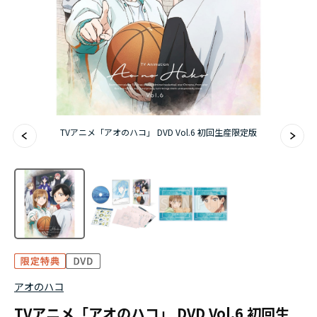
アニメ『僕のヒーローアカデミア』10周年
ハイキュー!!ジャージ＆ユニフォーム
『無職転生Ⅲ ～異世界行ったら本気だす～』
『ふつつかな悪女ではございますが ～雛宮蝶鼠と
TVアニメ「アオのハコ」 DVD Vol.6 初回生産限定版
りかえ伝～』
アオのハコ
TVアニメ「アオのハコ」 DVD Vol.6 初回生